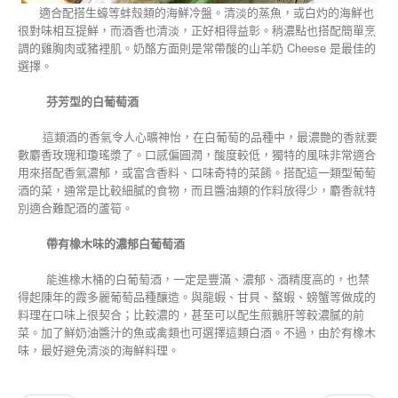
適合配搭生蠔等蚌殼類的海鮮冷盤。清淡的蒸魚，或白灼的海鮮也
很對味相互提鮮，而酒香也清淡，正好相得益彰。稍濃點也搭配簡單烹
調的雞胸肉或豬裡肌。奶酪方面則是常帶酸的山羊奶 Cheese 是最佳的
選擇。
芬芳型的白葡萄酒
這類酒的香氣令人心曠神怡，在白葡萄的品種中，最濃艷的香就要
數麝香玫瑰和瓊瑤漿了。口感偏圓潤，酸度較低，獨特的風味非常適合
用來搭配香氣濃郁，或富含香料、口味奇特的菜餚。搭配這一類型葡萄
酒的菜，通常是比較細膩的食物，而且醬油類的作料放得少，麝香就特
別適合難配酒的蘆筍。
帶有橡木味的濃郁白葡萄酒
能進橡木桶的白葡萄酒，一定是豐滿、濃郁、酒精度高的，也禁
得起陳年的霞多麗葡萄品種釀造。與龍蝦、甘貝、螯蝦、螃蟹等做成的
料理在口味上很契合；比較濃的，甚至可以配生煎鵝肝等較濃膩的前
菜。加了鮮奶油醬汁的魚或禽類也可選擇這類白酒。不過，由於有橡木
味，最好避免清淡的海鮮料理。