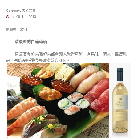
Category:
美酒美食
on 08 十月 2013
點擊數: 13743
清淡型的白葡萄酒
這類酒聞起來喝起來都會讓人覺得新鮮、有果味、清爽，酸度較
高，有的產區還帶有礦物質的風味。