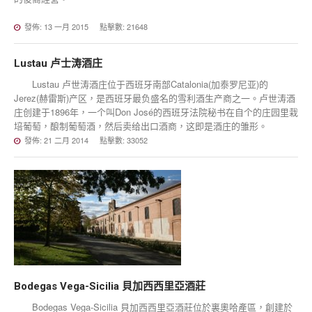
發佈: 13 一月 2015
點擊數: 21648
Lustau
卢士涛酒庄
Lustau 卢世涛酒庄位于西班牙南部Catalonia(加泰罗尼亚)的
Jerez(赫雷斯)产区，是西班牙最负盛名的雪利酒生产商之一。卢世涛酒
庄创建于1896年，一个叫Don José的西班牙法院秘书在自个的庄园里栽
培葡萄，酿制葡萄酒，然后卖给出口酒商，这即是酒庄的雏形。
發佈: 21 二月 2014
點擊數: 33052
Bodegas
Vega-Sicilia
貝加西西里亞酒莊
Bodegas Vega-Sicilia 貝加西西里亞酒莊位於裏奧哈產區，創建於