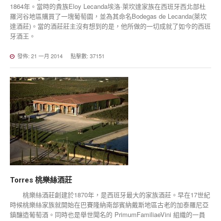
1864年。當時的貴族Eloy Lecanda埃洛·萊坎達家族在西班牙西北部杜
羅河谷地區購買了一塊葡萄園，並為其命名Bodegas de Lecanda(萊坎
達酒莊)。當的酒莊莊主沒有想到的是，他所做的一切成就了如今的西班
牙酒王。
發佈: 21 一月 2014
點擊數: 37151
Torres
桃樂絲酒莊
桃樂絲酒莊創建於1870年，是西班牙最大的家族酒莊。早在17世紀
時候桃樂絲家族就開始在巴賽隆納南部賓納戴斯地區古老的加泰羅尼亞
鎮釀造葡萄酒。同時也是舉世聞名的 PrimumFamiliaeVini 組織的一員