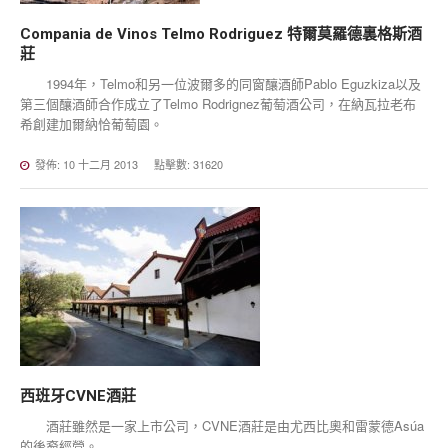
Compania
de
Vinos
Telmo
Rodriguez
特爾莫羅德裏格斯酒
莊
1994年，Telmo和另一位波爾多的同窗釀酒師Pablo Eguzkiza以及
第三個釀酒師合作成立了Telmo Rodrignez葡萄酒公司，在納瓦拉老布
希創建加爾納恰葡萄園。
發佈: 10 十二月 2013
點擊數: 31620
西班牙CVNE酒莊
酒莊雖然是一家上市公司，CVNE酒莊是由尤西比奧和雷蒙德Asúa
的後裔經營。