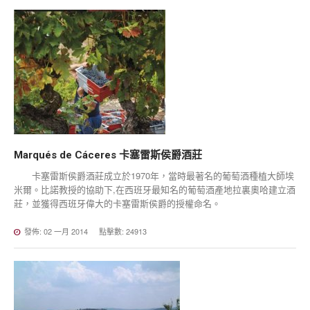
Marqués
de
Cáceres
卡塞雷斯侯爵酒莊
卡塞雷斯侯爵酒莊成立於1970年，當時最著名的葡萄酒種植大師埃
米爾。比諾教授的協助下,在西班牙最知名的葡萄酒產地拉裏奧哈建立酒
莊，並獲得西班牙偉大的卡塞雷斯侯爵的授權命名。
發佈: 02 一月 2014
點擊數: 24913