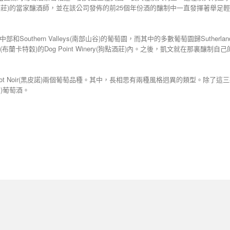
雲霧之灣酒莊)的當家釀酒師，並在該公司發佈的前25個年份酒的釀制中一直發揮著舉足
中部和Southern Valleys(南部山谷)的葡萄園，而其中的多數葡萄園歸Suth
y(布蘭卡特穀)的Dog Point Winery(狗點酒莊)內。之後，凱文就在那裏釀制
Pinot Noir(黑皮諾)兩個葡萄品種。其中，長相思有兩種風格迥異的類型。除了這三
瓊瑤漿)葡萄酒。