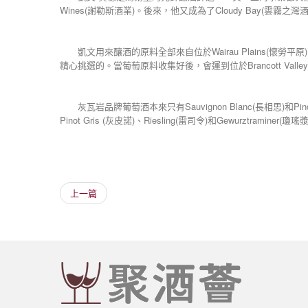
Wines(謝勒斯酒業)。後來，他又成為了Cloudy Bay(
凱文用來釀酒的原料全部來自位於Wairau Plains(懷勞平原)
精心挑選的。當葡萄原料收集好後，會運到位於Brancott Valle
灰瓦岩品牌葡萄酒本來只有Sauvignon Blanc(長相思)和
Pinot Gris (灰皮諾)、Riesling(雷司令)和Gewurztraminer(
上一篇