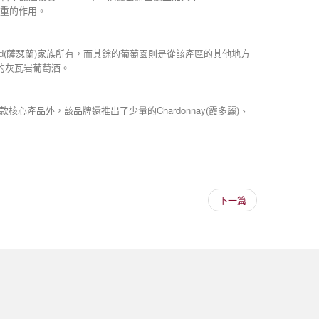
輕重的作用。
erland(薩瑟蘭)家族所有，而其餘的葡萄園則是從該產區的其他地方
自己的灰瓦岩葡萄酒。
款核心產品外，該品牌還推出了少量的Chardonnay(霞多麗)、
下一篇