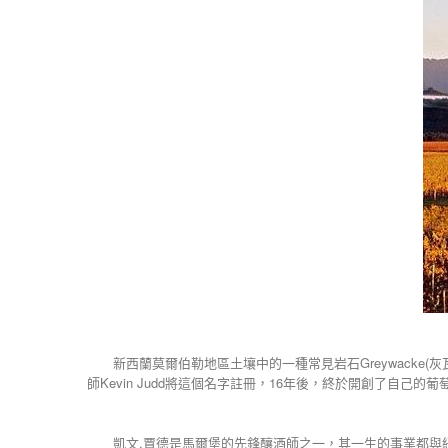
新西蘭莫爾伯勒地區土壤中的一種常見岩石Greywacke(
師Kevin Judd將這個名字註冊，16年後，終於開創了自己的葡萄酒品
凱文.賈德是馬爾堡的先鋒釀酒師之一，其一生的事業都與紐西蘭