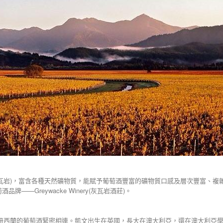
灰瓦岩)，富含各種天然礦物質，能賦予葡萄酒豐富的礦物質口感及層次豐富、複雜
牌——Greywacke Winery(灰瓦岩酒莊)。
的葡萄酒緊密相連。凱文出生在英國，長大在澳大利亞，還在澳大利亞學習了釀酒