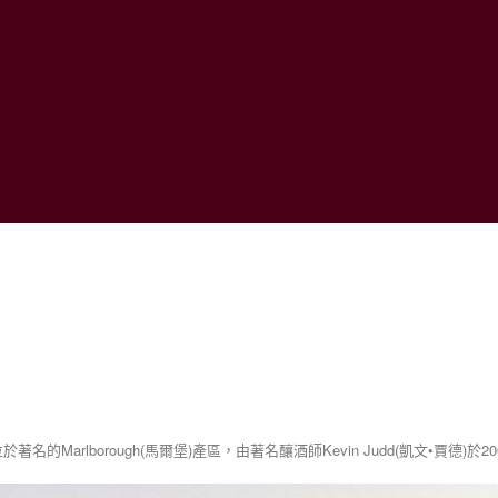
名的Marlborough(馬爾堡)產區，由著名釀酒師Kevin Judd(凱文•賈德)於2