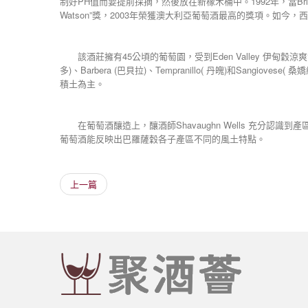
制好PH值而要提前採摘，然後放在新橡木桶中。1992年，當Bria
Watson”獎，2003年榮獲澳大利亞葡萄酒最高的獎項。如今
該酒莊擁有45公頃的葡萄園，受到Eden Valley 伊甸穀涼爽氣候和穀底
多)、Barbera (巴貝拉)、Tempranillo( 丹魄)和
積土為主。
在葡萄酒釀造上，釀酒師Shavaughn Wells 充分
葡萄酒能反映出巴羅薩穀各子產區不同的風土特點。
上一篇