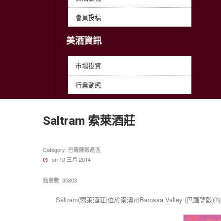
會員投稿
美酒資訊
市場投資
行業動態
Saltram
索萊酒莊
Category:
巴羅薩穀產區
on 10 三月 2014
點擊數: 35803
Saltram(索萊酒莊)位於南澳州Barossa Valley (巴羅