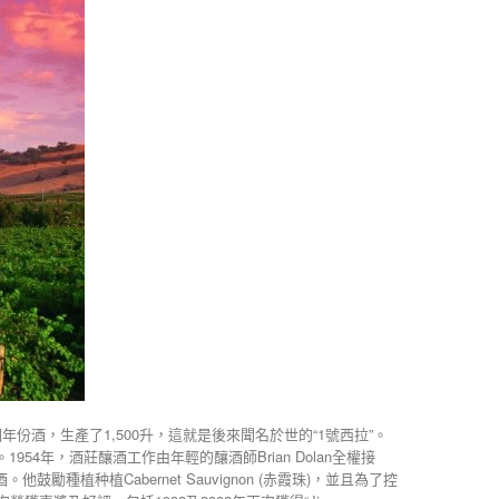
個年份酒，生產了1,500升，這就是後來聞名於世的“1號西拉”。
1954年，酒莊釀酒工作由年輕的釀酒師Brian Dolan全權接
勵種植种植Cabernet Sauvignon (赤霞珠)，並且為了控