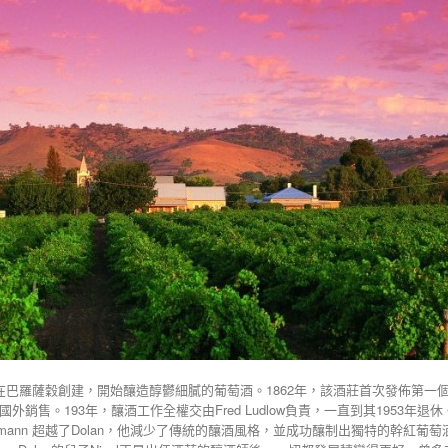
1859年在巴羅薩穀創建，開始釀造醇鬱細膩的葡萄酒。1862年，該酒莊首次發佈第一
外銷售。193年，釀酒工作全權交由Fred Ludlow負責，一直到其1953年退休。
mann 超越了Dolan，他減少了傳統的釀酒風格，並成功釀制出獨特的幹紅葡萄酒。他鼓