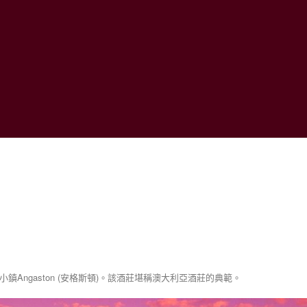
薩穀)的小鎮Angaston (安格斯頓)。該酒莊堪稱澳大利亞酒莊的典範。