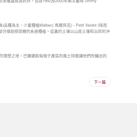
榮獲嘉獎及好評，包括1992及2002年兩次獲得“Jimmy
種為主，少量種植Malbec( 馬爾貝克)、Petit Verdot (味而
種植的葡萄藤大部分借助搭架棚的系統種植。這裏的土壤以山底土壤和沿岸的沖
種植的理想之地。巴羅薩穀每個子產區的風土特徵讓他們所釀出的
下一篇