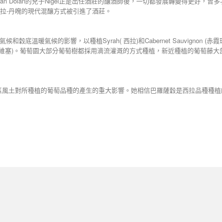
n Dolan的兒子Nigel正是出任酒莊的釀酒師後，一切都發展轉變得更好，曾多次
，西拉-丹魄的現代混釀方式被引進了酒莊。
溫暖氣候的影響，以種植Syrah( 西拉)和Cabernet Sauvignon (赤霞珠)品
Sangiovese( 桑嬌維塞)。葡萄園大部分葡萄樹都採用滴流灌溉的方式種植，新近
認識到產區風土對所種植的葡萄品種的產生的重大影響。她相信巴羅薩穀是西拉品種