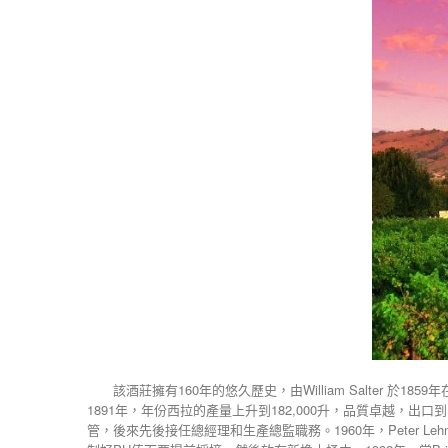
該酒莊擁有160年的悠久歷史，由William Salter 於
1891年，年份西拉的產量上升到182,000升，品質卓越，出口到國
管，後來先後接任總經理和生產總監職務。1960年，Peter Leh