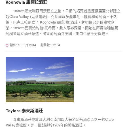
Koonowla
庫諾拉酒莊
1836年澳大利亞南澳建立之後，早期的拓荒者迅速擴展至北部建立
起Clare Valley (克萊爾穀)，克萊爾穀多產羊毛、糧食和葡萄酒。不久
後，巴克上校創立了 Koonowla (庫諾拉)酒莊，起初這只是個農牧企
業，1892年售賣給約翰•托希爾，此人眼界深遠，開始在庫諾拉種植葡
萄樹並建立酒莊釀造、出售葡萄酒到英國，出口生意十分興隆。
發佈: 10 三月 2014
點擊數: 32164
Taylors
泰來斯酒莊
泰來斯酒莊位於澳大利亞南部四大著名葡萄酒產區之一的Clare
Valley嘉拉穀，是一個創建於1969年的著名酒莊。