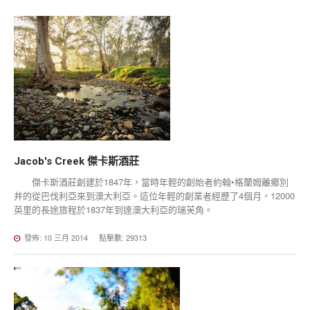
Jacob's
Creek
傑卡斯酒莊
傑卡斯酒莊創建於1847年，當時年輕的創始者約翰•格蘭姆離鄉別
井的從巴伐利亞來到澳大利亞。這位年輕的創業者經歷了4個月，12000
英里的長途旅程於1837年到達澳大利亞的瑞芙角。
發佈: 10 三月 2014
點擊數: 29313