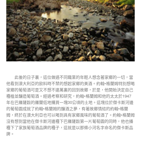
此後的日子裏，這位做過不同職業的年輕人想念著家鄉的一切，當
他看到澳大利亞的飲料時不禁的想起家鄉的美酒。約翰•格蘭姆特別想喝
家鄉的葡萄酒可是又不想不遠萬裏的回到故鄉，於是，他開始決定自己
種植並釀造葡萄酒。經過考察和研究，約翰•格蘭姆和他的太太於1947
年在巴羅薩穀的羅蘭低地購買一塊30公頃的土地。這塊位於傑卡斯河邊
的葡萄園成就了約翰•格蘭姆的釀酒之夢，有著故鄉情結的約翰•格蘭
姆，終於在澳大利亞也可以喝到具有家鄉風味的葡萄酒了。約翰•格蘭姆
沒有想到當他在傑卡斯河邊種下巴羅薩穀第一片葡萄園的同時，他也播
種下了家族葡萄酒品牌的種子，這就是以那條小河名字命名的傑卡斯品
牌。