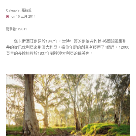
Category:
嘉拉穀
on 10 三月 2014
點擊數: 29311
傑卡斯酒莊創建於1847年，當時年輕的創始者約翰•格蘭姆離鄉別
井的從巴伐利亞來到澳大利亞。這位年輕的創業者經歷了4個月，12000
英里的長途旅程於1837年到達澳大利亞的瑞芙角。