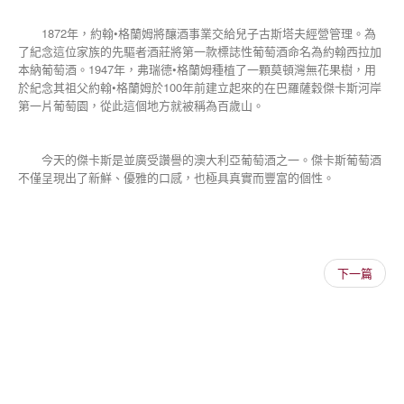
1872年，約翰•格蘭姆將釀酒事業交給兒子古斯塔夫經營管理。為
了紀念這位家族的先驅者酒莊將第一款標誌性葡萄酒命名為約翰西拉加
本納葡萄酒。1947年，弗瑞德•格蘭姆種植了一顆莫頓灣無花果樹，用
於紀念其祖父約翰•格蘭姆於100年前建立起來的在巴羅薩穀傑卡斯河岸
第一片葡萄園，從此這個地方就被稱為百歲山。
今天的傑卡斯是並廣受讚譽的澳大利亞葡萄酒之一。傑卡斯葡萄酒
不僅呈現出了新鮮、優雅的口感，也極具真實而豐富的個性。
下一篇